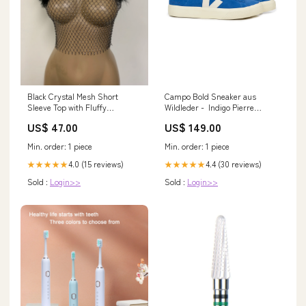
Black Crystal Mesh Short
Campo Bold Sneaker aus
Sleeve Top with Fluffy
Wildleder - Indigo Pierre
Shoulder Trim Color:Black
Größe:36
US$ 47.00
US$ 149.00
Min. order: 1 piece
Min. order: 1 piece
4.0 (15 reviews)
4.4 (30 reviews)
★★★★★
★★★★★
Sold :
Login>>
Sold :
Login>>