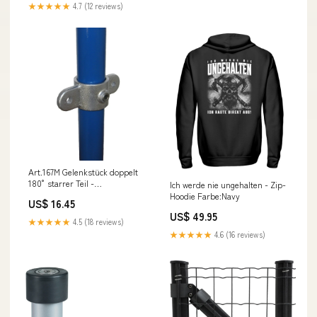
★★★★★
4.7 (12 reviews)
Art.167M Gelenkstück doppelt
180° starrer Teil -
Ich werde nie ungehalten - Zip-
Rohrverbinder Drahtseil /
Hoodie Farbe:Navy
US$ 16.45
Zubehör
US$ 49.95
★★★★★
4.5 (18 reviews)
★★★★★
4.6 (16 reviews)