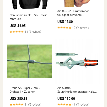
Art.005232 - Drahtdreher
Gallagher schwarze
Man ist nie zu alt - Zip-Hoodie
Rohrverbinder
schmuck
US$ 15.80
US$ 49.95
★★★★★
4.7 (14 reviews)
★★★★★
4.3 (5 reviews)
Ursus AS Super Zincalu
Art.551015 -
Drahtseil / Zubehör
Zaunringklammerzange Major
AS 6000 Zubehör Tore
US$ 289.18
US$ 160.00
★★★★★
4.1 (12 reviews)
★★★★★
4.8 (11 reviews)