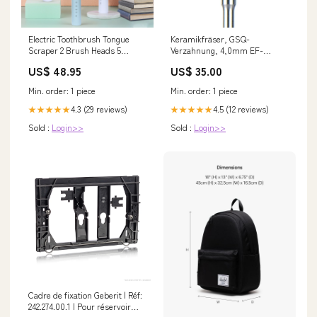
Electric Toothbrush Tongue
Keramikfräser, GSQ-
Scraper 2 Brush Heads 5
Verzahnung, 4,0mm EF-
Modes USB Rechargeable
Verzahnung
US$ 48.95
US$ 35.00
Color:White
Min. order: 1 piece
Min. order: 1 piece
4.3 (29 reviews)
4.5 (12 reviews)
★★★★★
★★★★★
Sold :
Login>>
Sold :
Login>>
Cadre de fixation Geberit | Réf:
242.274.00.1 | Pour réservoir