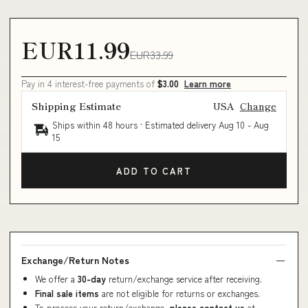
EUR11.99
EUR33.99
Pay in 4 interest-free payments of
$3.00
Learn more
Shipping Estimate
USA
Change
Ships within 48 hours · Estimated delivery
Aug 10
-
Aug
15
ADD TO CART
Exchange/Return Notes
We offer a
30-day
return/exchange service after receiving.
Final sale items
are not eligible for returns or exchanges.
To process your return/exchange,
please contact us
at