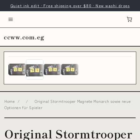
Quiet ink edit · Free shipping over $80 · New washi drops
ccww.com.eg
Home
/
/
Original Stormtrooper Magnete Monarch sowie neue
Optionen für Spieler
Original Stormtrooper