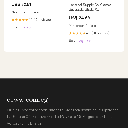
encastré Delta UP100
US$ 22.51
Herschel Supply Co. Classic
précommande
Backpack, Black, XL
Min. order: 1 piece
US$ 24.69
4.1 (12 reviews)
★★★★★
Min. order: 1 piece
Sold :
Login>>
4.0 (18 reviews)
★★★★★
Sold :
Login>>
ccww.com.eg
Original Stormtrooper Magnete Monarch sowie neue Optionen
für SpielerOffiziell lizenzierte Magnete 16 Magnete enthalten
Verpackung: Blister