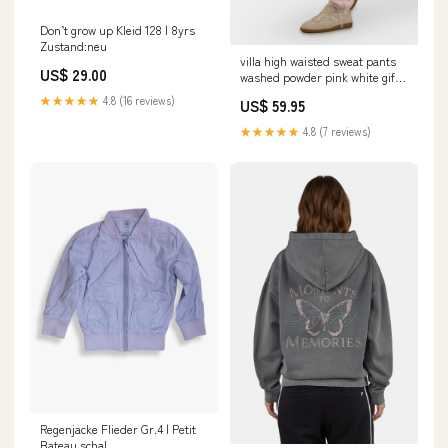
Don’t grow up Kleid 128 | 8yrs
Zustand:neu
villa high waisted sweat pants
US$ 29.00
washed powder pink white gift
box
★★★★★
4.8 (16 reviews)
US$ 59.95
★★★★★
4.8 (7 reviews)
Regenjacke Flieder Gr.4 | Petit
Bateau schal