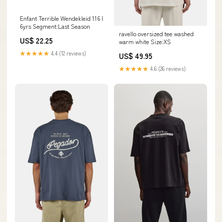
Enfant Terrible Wendekleid 116 |
6yrs Segment:Last Season
ravello oversized tee washed
US$ 22.25
warm white Size:XS
★★★★★
4.4 (12 reviews)
US$ 49.95
★★★★★
4.6 (26 reviews)