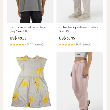
torrox oversized tee vintage
motus track pants warm white
grey Size:XXL
Size:XS
US$ 49.95
US$ 59.95
★★★★★
4.9 (17 reviews)
★★★★★
4.0 (8 reviews)