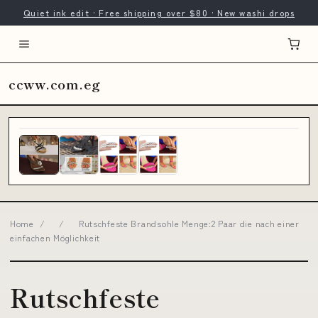
Quiet ink edit · Free shipping over $80 · New washi drops
ccww.com.eg
Home
/
/
Rutschfeste Brandsohle Menge:2 Paar die nach einer
einfachen Möglichkeit
Rutschfeste