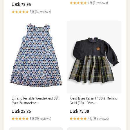
gift card
★★★★★
4.9 (7 reviews)
US$ 79.95
★★★★★
5.0 (14 reviews)
Enfant Terrible Wendekleid 98 |
Kleid Blau Kariert 100% Merino
3yrs Zustand:neu
Gr.M (38) | Péro
Unterkategorie_Fahrräder
US$ 22.25
US$ 79.00
★★★★★
5.0 (19 reviews)
★★★★★
4.8 (25 reviews)