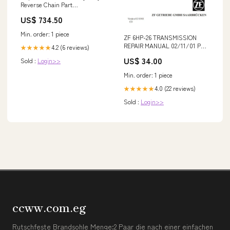
Reverse Chain Part
Number:1007-9602 (MFG #:
US$ 734.50
HDRC-1-016)
Min. order: 1 piece
ZF 6HP-26 TRANSMISSION
REPAIR MANUAL 02/11/01 PDF
4.2 (6 reviews)
★★★★★
FILE PART NUMBER - 903218
US$ 34.00
Sold :
Login>>
Min. order: 1 piece
4.0 (22 reviews)
★★★★★
Sold :
Login>>
ccww.com.eg
Rutschfeste Brandsohle Menge:2 Paar die nach einer einfachen