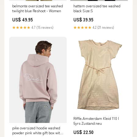
belmonte oversized tee washed
hattem oversized tee washed
twilight blue Reshoot - Women
black Size:S
US$ 49.95
US$ 39.95
★★★★★
4.7 (15 reviews)
★★★★★
4.2 (21 reviews)
Riffle.Amsterdam Kleid 110 |
5yrs Zustand:neu
pike oversized hoodie washed
US$ 22.50
powder pink white gift box with