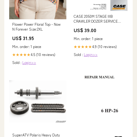
CASE 2050M STAGE IIIB
CRAWLER DOZER SERVICE
Flower Power Floral Top - Now
MANUAL 47907872 PDF FILE
US$ 39.00
N Forever Size:2XL
325D
US$ 31.95
Min. order: 1 piece
4.9 (10 reviews)
Min. order: 1 piece
★★★★★
Sold :
Login>>
4.5 (10 reviews)
★★★★★
Sold :
Login>>
SuperATV Polaris Heavy Duty