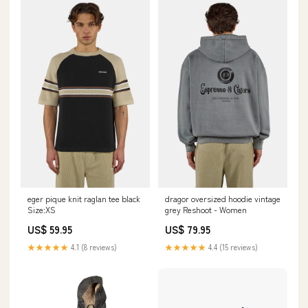
eger pique knit raglan tee black
dragor oversized hoodie vintage
Size:XS
grey Reshoot - Women
US$ 59.95
US$ 79.95
★★★★★
4.1 (8 reviews)
★★★★★
4.4 (15 reviews)