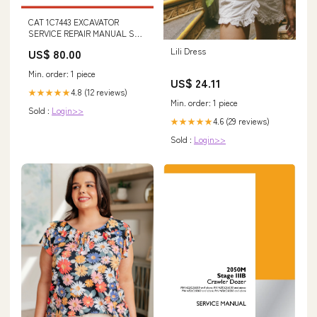
CAT 1C7443 EXCAVATOR
SERVICE REPAIR MANUAL S/N
- 8RL00001-UP 2270
Lili Dress
US$ 80.00
Min. order: 1 piece
US$ 24.11
4.8 (12 reviews)
★★★★★
Min. order: 1 piece
Sold :
Login>>
4.6 (29 reviews)
★★★★★
Sold :
Login>>