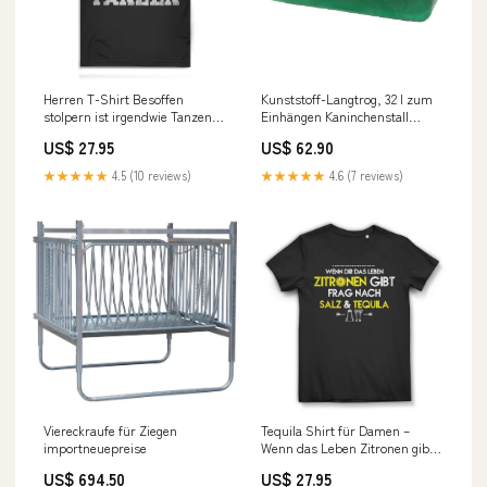
Herren T-Shirt Besoffen
Kunststoff-Langtrog, 32 l zum
stolpern ist irgendwie Tanzen
Einhängen Kaninchenstall
Bio Baumwolle Herren
Standard
US$ 27.95
US$ 62.90
Spruchshirt Angeln
★★★★★
4.5 (10 reviews)
★★★★★
4.6 (7 reviews)
Viereckraufe für Ziegen
Tequila Shirt für Damen –
importneuepreise
Wenn das Leben Zitronen gibt
frag nach Salz & Tequila ich
US$ 694.50
US$ 27.95
kann nicht kochen shirt