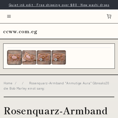
Quiet ink edit · Free shipping over $80 · New washi drops
ccww.com.eg
Home
/
/
Rosenquarz-Armband "Anmutige Aura" Qbreaks20
die Bob Marley einst sang:
Rosenquarz-Armband