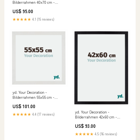
Bilderrahmen 40x70 cm -
Bilderrahmen aus MDF mit
US$ 95.00
Acrylglas - Antireflex - Ausg
special_offer
★★★★★
4.1 (15 reviews)
yd. Your Decoration -
Bilderrahmen 55x55 cm -
Bilderrahmen aus MDF mit
US$ 101.00
Acrylglas - Antireflex - Ausg
yd. Your Decoration -
cvp_80
★★★★★
4.4 (17 reviews)
Bilderrahmen 42x60 cm -
Bilderrahmen aus MDF mit
US$ 93.00
Acrylglas - Antireflex - Ausg
special_offer
★★★★★
4.5 (16 reviews)