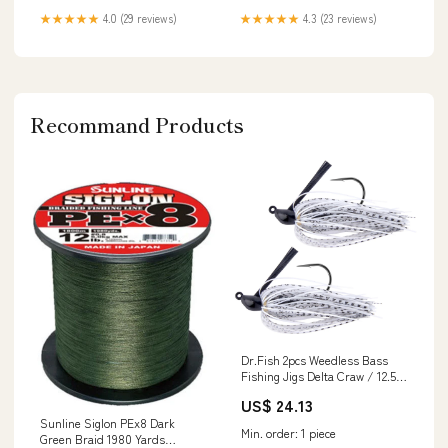
★★★★★
4.0 (29 reviews)
★★★★★
4.3 (23 reviews)
Recommand Products
Dr.Fish 2pcs Weedless Bass
Fishing Jigs Delta Craw / 12.5g
3/8oz
US$ 24.13
Sunline Siglon PEx8 Dark
Min. order: 1 piece
Green Braid 1980 Yards