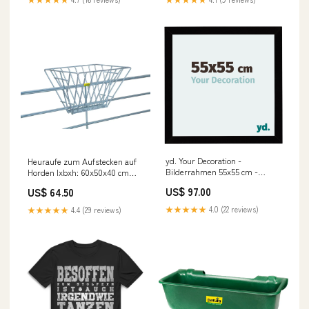
yd. Your Decoration -
Heuraufe zum Aufstecken auf
Bilderrahmen 55x55 cm -
Horden lxbxh: 60x50x40 cm
Bilderrahmen aus MDF mit
Pfosten 60
US$ 97.00
US$ 64.50
Acrylglas - Antireflex - Ausg
relatedProduct
★★★★★
4.0 (22 reviews)
★★★★★
4.4 (29 reviews)