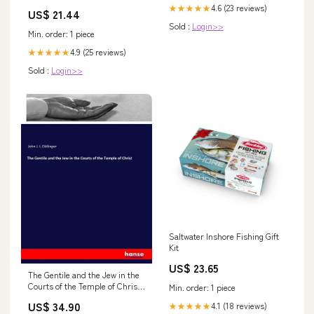
Braided Fishing Line 20 lb
4.6 (23 reviews)
★★★★★
US$ 21.44
Sold :
Login>>
Min. order: 1 piece
4.9 (25 reviews)
★★★★★
Sold :
Login>>
Saltwater Inshore Fishing Gift
Kit
US$ 23.65
The Gentile and the Jew in the
Courts of the Temple of Christ
Min. order: 1 piece
formatIsbn:Softcover -
US$ 34.90
4.1 (18 reviews)
★★★★★
9783337007874