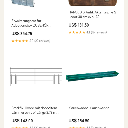
HAROLD'S Antik Aktentasche S
Leder 38 cm cvp_60
Erweiterungsset für
US$ 131.50
Adoptionsbox ZUBEHÖR
NAGER KOTWANNEN
★★★★★
4.1 (18 reviews)
US$ 354.75
★★★★★
5.0 (20 reviews)
Steckfix-Horde mit doppeltem
Klauenwanne Klauenwanne
Lämmerschlupf Länge 2,75 m
FUTTERAUTOMATEN SCHAFE
US$ 148.00
US$ 154.50
★★★★★
4.7 (16 reviews)
★★★★★
4.1 (9 reviews)