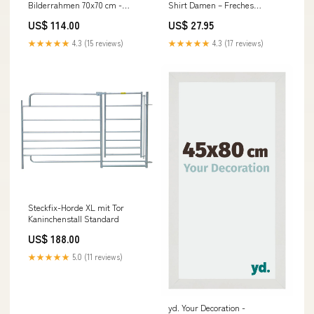
Bilderrahmen 70x70 cm -
Shirt Damen – Freches
Bilderrahmen aus MDF mit
Spruchshirt für Party & Feier
US$ 114.00
US$ 27.95
Acrylglas - Antireflex - Ausg
Farbe:Black
prod
★★★★★
4.3 (15 reviews)
★★★★★
4.3 (17 reviews)
Steckfix-Horde XL mit Tor
Kaninchenstall Standard
US$ 188.00
★★★★★
5.0 (11 reviews)
yd. Your Decoration -