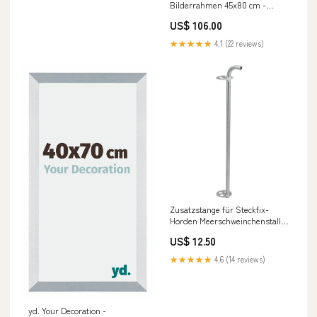
Bilderrahmen 45x80 cm -
Bilderrahmen aus MDF mit
US$ 106.00
Acrylglas - Antireflex - Ausg
relatedProduct
★★★★★
4.1 (22 reviews)
Zusatzstange für Steckfix-
Horden Meerschweinchenstall
Indoor
US$ 12.50
★★★★★
4.6 (14 reviews)
yd. Your Decoration -