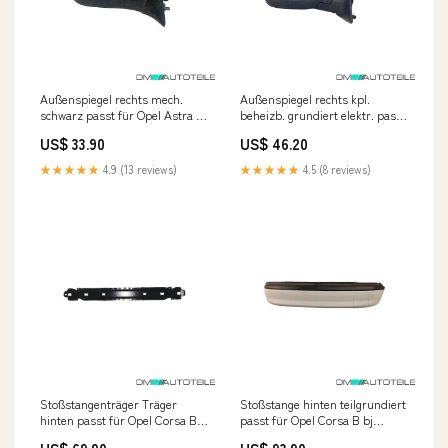
Außenspiegel rechts mech.
Außenspiegel rechts kpl.
schwarz passt für Opel Astra F
beheizb. grundiert elektr. passt
CC, Astra F Caravan Fox
für Opel Corsa C BMW 5er F10
US$ 33.90
US$ 46.20
Peugeot 206 2
(5L)
★★★★★
4.9 (13 reviews)
★★★★★
4.5 (8 reviews)
Stoßstangenträger Träger
Stoßstange hinten teilgrundiert
hinten passt für Opel Corsa B
passt für Opel Corsa B bj
93-97 Fox Mercedes GLC
06/97-00 7l 190kW/ 2