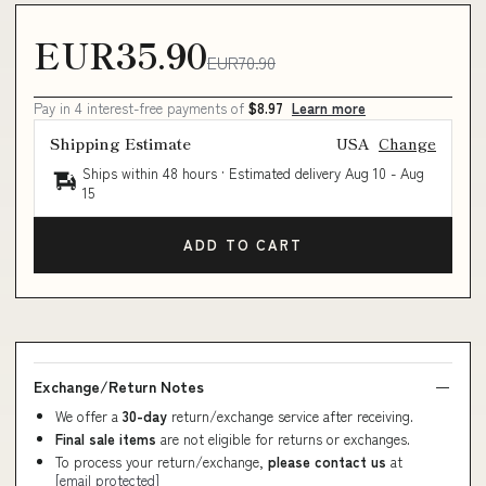
EUR35.90
EUR70.90
Pay in 4 interest-free payments of
$8.97
Learn more
Shipping Estimate
USA
Change
Ships within 48 hours · Estimated delivery
Aug 10
-
Aug
15
ADD TO CART
Exchange/Return Notes
We offer a
30-day
return/exchange service after receiving.
Final sale items
are not eligible for returns or exchanges.
To process your return/exchange,
please contact us
at
[email protected]