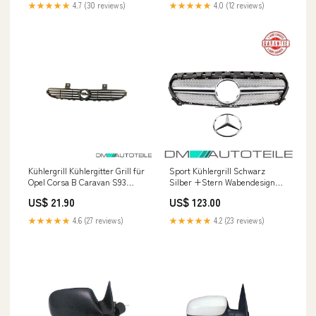
★★★★★
4.7 (30 reviews)
★★★★★
4.0 (12 reviews)
Kühlergrill Kühlergitter Grill für
Sport Kühlergrill Schwarz
Opel Corsa B Caravan S93
Silber +Stern Wabendesign
Facelift 1997-2000 Fox Seat
passt für Mercedes CLA W117
US$ 21.90
US$ 123.00
Leon 5F Cupra 300
außer AMG 45 Bj 14-16 A1
★★★★★
4.6 (27 reviews)
★★★★★
4.2 (23 reviews)