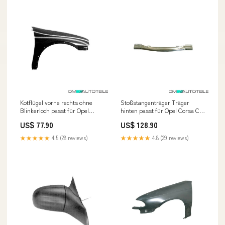
Kotflügel vorne rechts ohne
Stoßstangenträger Träger
Blinkerloch passt für Opel
hinten passt für Opel Corsa C,
Corsa B 93-97 Skoda Octavia
Corsa C Kasten 00-03 Fox Opel
US$ 77.90
US$ 128.90
(1Z)
Vectra C OPC Limousine
★★★★★
4.5 (28 reviews)
★★★★★
4.8 (29 reviews)