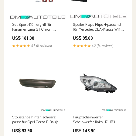
Set Sport-Kühlergrill für
Spoiler Flaps Flips +passend
Panamericana GT Chrom
für Mercedes CLA-Klasse W117
+Stern passt für Mercedes A-
AMG Line nicht für CLA A45
US$ 181.00
US$ 95.00
Klasse W177 Bj ab 2018 auch
Aero 0l D 177kW
360° Kamera Opel Corsa B
★★★★★
4.8 (8 reviews)
★★★★★
4.2 (24 reviews)
Stoßstange hinten schwarz
Hauptscheinwerfer
passt für Opel Corsa B Baujahr
Scheinwerfer links H7 HB3
03/96-05/97 Audi A5 S5
passt für Mazda 5 08-10 0l
US$ 93.90
US$ 148.90
(B8/B81)
92kW