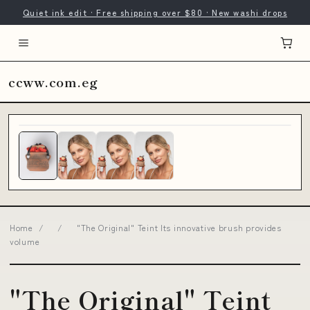
Quiet ink edit · Free shipping over $80 · New washi drops
ccww.com.eg
Home
/
/
"The Original" Teint Its innovative brush provides
volume
"The Original" Teint