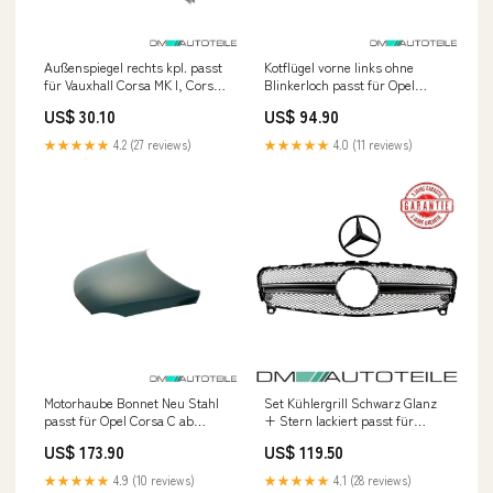
Außenspiegel rechts kpl. passt
Kotflügel vorne links ohne
für Vauxhall Corsa MK I, Corsa
Blinkerloch passt für Opel
B Fox Hyundai Kona 4WD
Astra F CC 91-94 Fox
US$ 30.10
US$ 94.90
Mitsubishi Lancer Evolution X
★★★★★
4.2 (27 reviews)
★★★★★
4.0 (11 reviews)
Motorhaube Bonnet Neu Stahl
Set Kühlergrill Schwarz Glanz
passt für Opel Corsa C ab
+ Stern lackiert passt für
2000-2006 Combo 2001-2010
Mercedes A-Klasse W176 nicht
US$ 173.90
US$ 119.50
3Punkt
AMG A45 Mopf Bj 15-17 Audi
RS3 (8V)
★★★★★
4.9 (10 reviews)
★★★★★
4.1 (28 reviews)