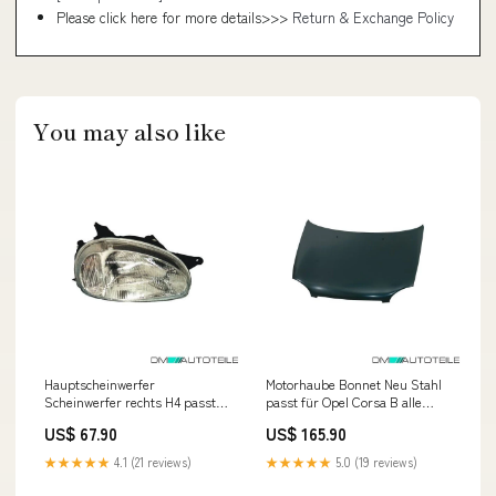
Please click here for more details>>>
Return & Exchange Policy
You may also like
Hauptscheinwerfer
Motorhaube Bonnet Neu Stahl
Scheinwerfer rechts H4 passt
passt für Opel Corsa B alle
für Opel Corsa B 97-00 Fox
Modelle ab 1993-2000 R Style
US$ 67.90
US$ 165.90
BMW 3er Reihe E30 316i/ 318i
Felgen
ab 88
★★★★★
4.1 (21 reviews)
★★★★★
5.0 (19 reviews)